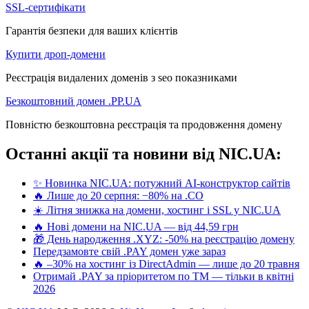
SSL-сертифікати
Гарантія безпеки для ваших клієнтів
Купити дроп-домени
Реєстрація видалених доменів з seo показниками
Безкоштовний домен .PP.UA
Повністю безкоштовна реєстрація та продовження домену
Останні акції та новини від NIC.UA:
✨ Новинка NIC.UA: потужний AI-конструктор сайтів
🔥 Лише до 20 серпня: −80% на .CO
☀️ Літня знижка на домени, хостинг і SSL у NIC.UA
🔥 Нові домени на NIC.UA — від 44,59 грн
🎁 День народження .XYZ: -50% на реєстрацію домену
Передзамовте свій .PAY домен уже зараз
🔥 –30% на хостинг із DirectAdmin — лише до 20 травня
Отримай .PAY за пріоритетом по ТМ — тільки в квітні
2026